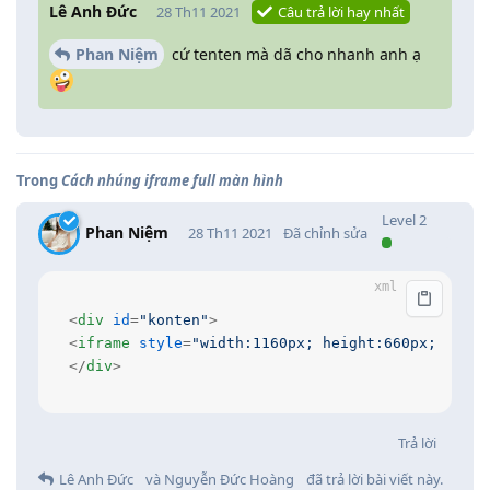
Lê Anh Đức
28 Th11 2021
Câu trả lời hay nhất
Phan Niệm
cứ tenten mà dã cho nhanh anh ạ
Trong
Cách nhúng iframe full màn hình
Level
2
Phan Niệm
28 Th11 2021
Đã chỉnh sửa
<
div
id
=
"konten"
>
<
iframe
style
=
"width:1160px; height:660px; max-w
</
div
>
Trả lời
Lê Anh Đức
và
Nguyễn Đức Hoàng
đã trả lời bài viết này.