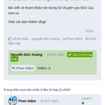
Bài viết có tham khảo nội dung từ chuyên gia SEO của
vsm.vn
Chúc các bạn thành công!
Trả lời
Lê Anh Đức
,
Nguyễn Đức Hoàng
, và
Phan Niệm
đã thích
điều này
.
Nguyễn Đức Hoàng
29 Th11 2021
Câu trả lời hay
nhất
Phan Niệm
10đỉm :3
Trong
Nên mua tên miền ở đâu là hợp lý nhất?
Level
2
Phan Niệm
29 Th11 2021