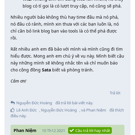
blog có tí gọi là có lượt truy cập, nó cũng sẽ phá.
Nhiều người bảo không thù hay time đâu mà nó phá,
nó đâu có rảnh, mình xin thưa với các bạn luôn là, nó
chỉ cần bỏ link blog bạn vào tools là có thể phá được
rồi.
Rất nhiều anh em đã bảo với mình và mình cũng đi tìm
hiểu được. Mong anh em chú ý về vụ này. Mình biết cậu
này những mình sẽ không nhắc tên và chỉ muốn báo
cho cộng đồng
Sata
biết và phòng tránh.
Cảm ơn!
Trả lời
Nguyễn Đức Hoàng
đã trả lời bài viết này.
Lê Anh Đức
,
Nguyễn Đức Hoàng
, và
Phan Niệm
đã thích
điều này
.
Phan Niệm
10 Th12 2021
Câu trả lời hay nhất