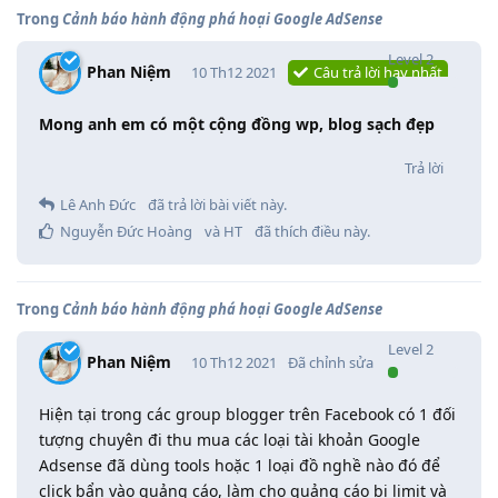
Trong
Cảnh báo hành động phá hoại Google AdSense
Level
2
Phan Niệm
10 Th12 2021
Câu trả lời hay nhất
Mong anh em có một cộng đồng wp, blog sạch đẹp
Trả lời
Lê Anh Đức
đã trả lời bài viết này.
Nguyễn Đức Hoàng
và
HT
đã thích điều này
.
Trong
Cảnh báo hành động phá hoại Google AdSense
Level
2
Phan Niệm
10 Th12 2021
Đã chỉnh sửa
Hiện tại trong các group blogger trên Facebook có 1 đối
tượng chuyên đi thu mua các loại tài khoản Google
Adsense đã dùng tools hoặc 1 loại đồ nghề nào đó để
click bẩn vào quảng cáo, làm cho quảng cáo bị limit và