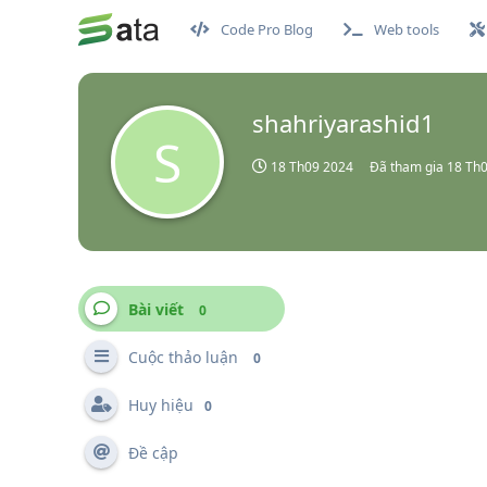
Code Pro Blog
Web tools
shahriyarashid1
S
18 Th09 2024
Đã tham gia
18 Th
Bài viết
0
Cuộc thảo luận
0
Huy hiệu
0
Đề cập