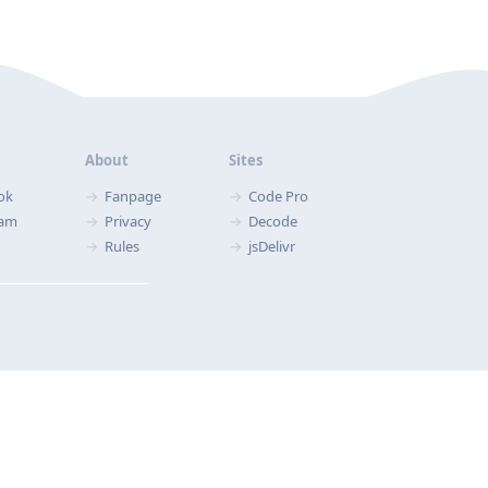
About
Sites
ok
Fanpage
Code Pro
ram
Privacy
Decode
Rules
jsDelivr