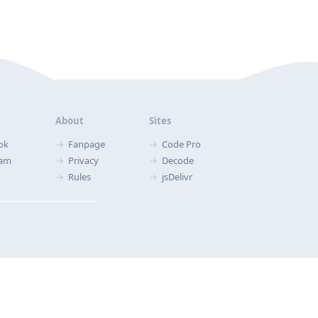
About
Sites
ok
Fanpage
Code Pro
ram
Privacy
Decode
Rules
jsDelivr