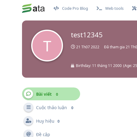
Code Pro Blog
Web tools
test12345
T
21 Th07 2022
Đã tham gia
21 Th
Birthday:
11 tháng 11 2000
(
Age:
2
Bài viết
0
Cuộc thảo luận
0
Huy hiệu
0
Đề cập