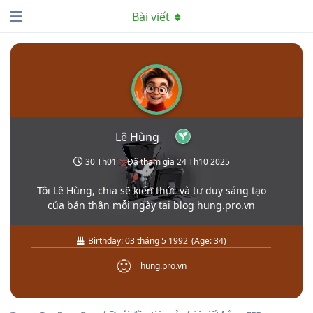
Bài viết
Lê Hùng
30 Th01
Đã tham gia
24 Th10 2025
Tôi Lê Hùng, chia sẽ kiến thức và tư duy sáng tạo
của bản thân mỗi ngày tại blog hung.pro.vn
Birthday:
03 tháng 5 1992
(
Age:
34
)
🙂
hung.pro.vn