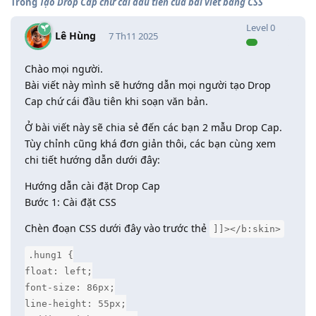
Trong
Tạo Drop Cap chữ cái đầu tiên của bài viết bằng CSS
Level
0
Lê Hùng
7 Th11 2025
Chào mọi người.
Bài viết này mình sẽ hướng dẫn mọi người tạo Drop
Cap chứ cái đầu tiên khi soạn văn bản.
Ở bài viết này sẽ chia sẻ đến các bạn 2 mẫu Drop Cap.
Tùy chỉnh cũng khá đơn giản thôi, các bạn cùng xem
chi tiết hướng dẫn dưới đây:
Hướng dẫn cài đặt Drop Cap
Bước 1: Cài đặt CSS
Chèn đoạn CSS dưới đây vào trước thẻ
]]></b:skin>
.hung1 {
float: left;
font-size: 86px;
line-height: 55px;