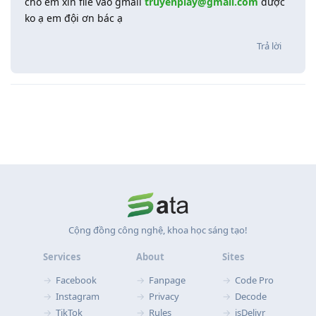
cho em xin file vào gmail
truyenplay@gmail.com
được
ko ạ em đội ơn bác ạ
Trả lời
Cộng đồng công nghệ, khoa học sáng tạo!
Services
About
Sites
Facebook
Fanpage
Code Pro
Instagram
Privacy
Decode
TikTok
Rules
jsDelivr