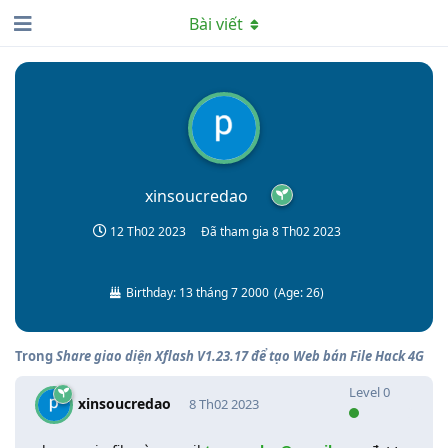
Bài viết
xinsoucredao
12 Th02 2023
Đã tham gia
8 Th02 2023
Birthday:
13 tháng 7 2000
(
Age:
26
)
Trong
Share giao diện Xflash V1.23.17 để tạo Web bán File Hack 4G
Level
0
xinsoucredao
8 Th02 2023