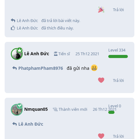
Trả lời
Lê Anh Đức
đã trả lời bài viết này.
Lê Anh Đức
đã thích điều này
.
Level
334
Lê Anh Đức
Tiến sĩ
25 Th12 2021
PhatphamPham8976
đã gửi nha
Trả lời
Level
0
Nmquan05
Thành viên mới
26 Th12 2021
Lê Anh Đức
Trả lời