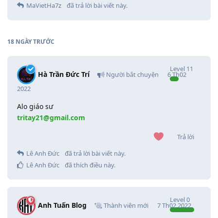
MaVietHa7z
đã trả lời bài viết này.
18 NGÀY
TRƯỚC
Level
11
Hà Trần Đức Trí
Người bắt chuyện
6 Th02
2022
Alo giáo sư
tritay21@gmail.com
Trả lời
Lê Anh Đức
đã trả lời bài viết này.
Lê Anh Đức
đã thích điều này
.
Level
0
Anh Tuấn Blog
Thành viên mới
7 Th02 2022