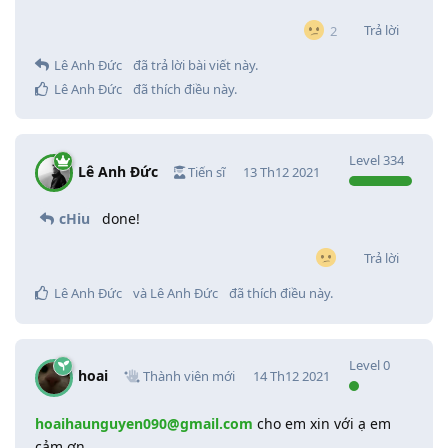
Trả lời
2
Lê Anh Đức
đã trả lời bài viết này.
Lê Anh Đức
đã thích điều này
.
Level
334
Lê Anh Đức
Tiến sĩ
13 Th12 2021
cHiu
done!
Trả lời
Lê Anh Đức
và
Lê Anh Đức
đã thích điều này
.
Level
0
hoai
Thành viên mới
14 Th12 2021
hoaihaunguyen090@gmail.com
cho em xin với ạ em
cảm ơn