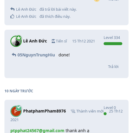
Lê Anh Đức
đã trả lời bài viết này.
Lê Anh Đức
đã thích điều này
.
Level
334
Lê Anh Đức
Tiến sĩ
15 Th12 2021
05NguynTrungHiu
done!
Trả lời
10 NGÀY
TRƯỚC
Level
0
PhatphamPham8976
Thành viên mới
25 Th12
2021
ptpphat24567@gmail.com
thank anh ạ