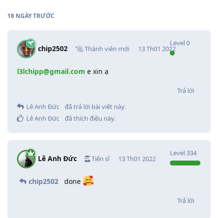
18 NGÀY
TRƯỚC
Level
0
chip2502
Thành viên mới
13 Th01 2022
l3lchipp@gmail.com
e xin ạ
Trả lời
Lê Anh Đức
đã trả lời bài viết này.
Lê Anh Đức
đã thích điều này
.
Level
334
Lê Anh Đức
Tiến sĩ
13 Th01 2022
chip2502
done
Trả lời