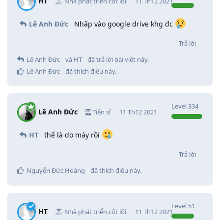
HT
Nhà phát triển cốt lõi
11 Th12 2021
Lê Anh Đức
Nhấp vào google drive khg đc
Trả lời
Lê Anh Đức
và
HT
đã trả lời bài viết này.
Lê Anh Đức
đã thích điều này
.
Level
334
Lê Anh Đức
Tiến sĩ
11 Th12 2021
HT
thế là do máy rồi
Trả lời
Nguyễn Đức Hoàng
đã thích điều này
.
Level
51
HT
Nhà phát triển cốt lõi
11 Th12 2021