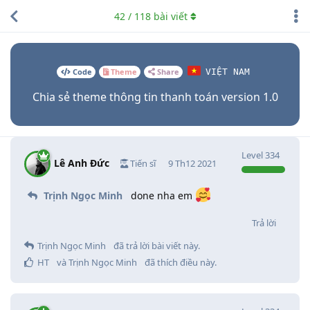
42
/
118
bài viết
Code
Theme
Share
VIỆT NAM
Chia sẻ theme thông tin thanh toán version 1.0
Level
334
Lê Anh Đức
Tiến sĩ
9 Th12 2021
Trịnh Ngọc Minh
done nha em
Trả lời
Trịnh Ngọc Minh
đã trả lời bài viết này.
HT
và
Trịnh Ngọc Minh
đã thích điều này
.