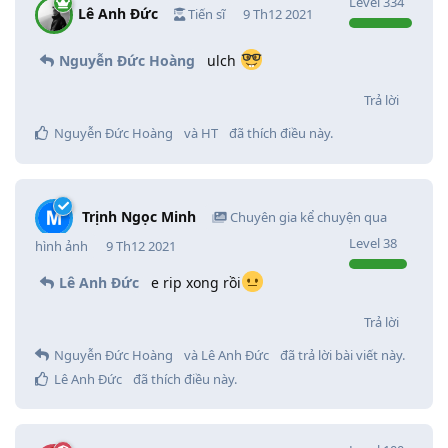
Level
334
Lê Anh Đức
Tiến sĩ
9 Th12 2021
Nguyễn Đức Hoàng
ulch
Trả lời
Nguyễn Đức Hoàng
và
HT
đã thích điều này
.
Trịnh Ngọc Minh
Chuyên gia kể chuyện qua
Level
38
hình ảnh
9 Th12 2021
Lê Anh Đức
e rip xong rồi
Trả lời
Nguyễn Đức Hoàng
và
Lê Anh Đức
đã trả lời bài viết này.
Lê Anh Đức
đã thích điều này
.