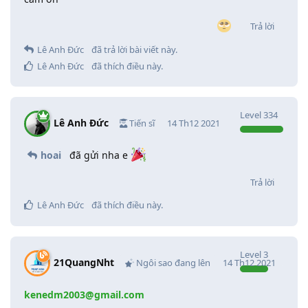
Trả lời
Lê Anh Đức
đã trả lời bài viết này.
Lê Anh Đức
đã thích điều này
.
Level
334
Lê Anh Đức
Tiến sĩ
14 Th12 2021
hoai
đã gửi nha e
Trả lời
Lê Anh Đức
đã thích điều này
.
Level
3
21QuangNht
Ngôi sao đang lên
14 Th12 2021
kenedm2003@gmail.com