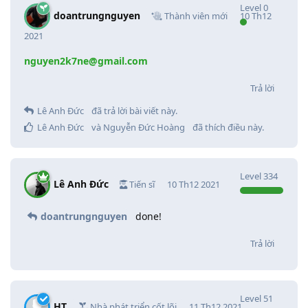
Level
0
doantrungnguyen
Thành viên mới
10 Th12
2021
nguyen2k7ne@gmail.com
Trả lời
Lê Anh Đức
đã trả lời bài viết này.
Lê Anh Đức
và
Nguyễn Đức Hoàng
đã thích điều này
.
Level
334
Lê Anh Đức
Tiến sĩ
10 Th12 2021
doantrungnguyen
done!
Trả lời
Level
51
HT
Nhà phát triển cốt lõi
11 Th12 2021