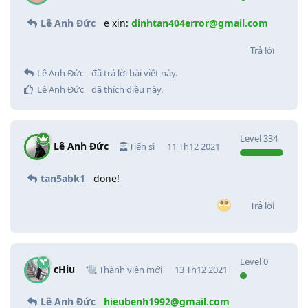
Lê Anh Đức
e xin:
dinhtan404error@gmail.com
Trả lời
Lê Anh Đức
đã trả lời bài viết này.
Lê Anh Đức
đã thích điều này
.
Level
334
Lê Anh Đức
Tiến sĩ
11 Th12 2021
tan5abk1
done!
Trả lời
Level
0
cHiu
Thành viên mới
13 Th12 2021
Lê Anh Đức
hieubenh1992@gmail.com