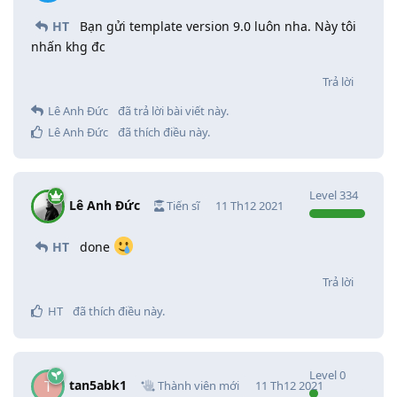
HT
Bạn gửi template version 9.0 luôn nha. Này tôi
nhấn khg đc
Trả lời
Lê Anh Đức
đã trả lời bài viết này.
Lê Anh Đức
đã thích điều này
.
Level
334
Lê Anh Đức
Tiến sĩ
11 Th12 2021
HT
done
Trả lời
HT
đã thích điều này
.
Level
0
tan5abk1
T
Thành viên mới
11 Th12 2021