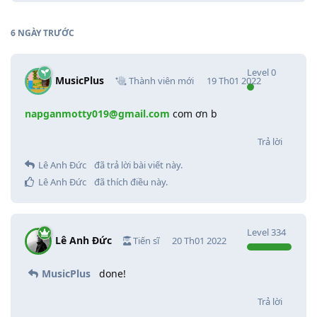
6 NGÀY
TRƯỚC
Level
0
MusicPlus
Thành viên mới
19 Th01 2022
napganmotty019@gmail.com
com ơn b
Trả lời
Lê Anh Đức
đã trả lời bài viết này.
Lê Anh Đức
đã thích điều này
.
Level
334
Lê Anh Đức
Tiến sĩ
20 Th01 2022
MusicPlus
done!
Trả lời