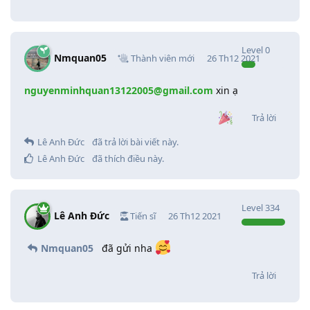
Level
0
Nmquan05
Thành viên mới
26 Th12 2021
nguyenminhquan13122005@gmail.com
xin ạ
Trả lời
Lê Anh Đức
đã trả lời bài viết này.
Lê Anh Đức
đã thích điều này
.
Level
334
Lê Anh Đức
Tiến sĩ
26 Th12 2021
Nmquan05
đã gửi nha
Trả lời