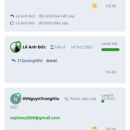
Trả lời
Lê Anh Đức
đã trả lời bài viết này.
Lê Anh Đức
đã thích điều này
.
Level
334
Lê Anh Đức
Tiến sĩ
14 Th12 2021
21QuangNht
done!
Trả lời
Level
0
05NguynTrungHiu
Thành viên mới
15 Th12
2021
sephieu2000@gmail.com
Trả lời