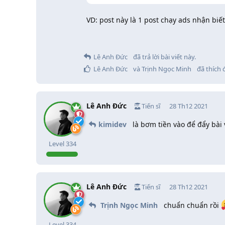
VD: post này là 1 post chạy ads nhận biế
Lê Anh Đức
đã trả lời bài viết này.
Lê Anh Đức
và
Trịnh Ngọc Minh
đã thích 
Lê Anh Đức
Tiến sĩ
28 Th12 2021
kimidev
là bơm tiền vào để đẩy bài
Level
334
Lê Anh Đức
Tiến sĩ
28 Th12 2021
Trịnh Ngọc Minh
chuẩn chuẩn rồi
Level
334