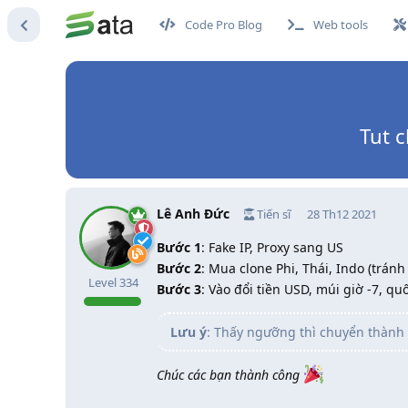
Code Pro Blog
Web tools
Tut 
Lê Anh Đức
Tiến sĩ
28 Th12 2021
Bước 1
: Fake IP, Proxy sang US
Bước 2
: Mua clone Phi, Thái, Indo (tránh 
Level
334
Bước 3
: Vào đổi tiền USD, múi giờ -7, qu
Lưu ý
: Thấy ngưỡng thì chuyển thành 
Chúc các bạn thành công