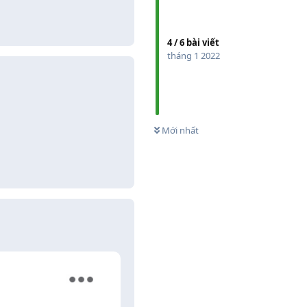
Trả lời
4
/
6
bài viết
tháng 1 2022
0
CHƯA XEM
Trả lời
2
Mới nhất