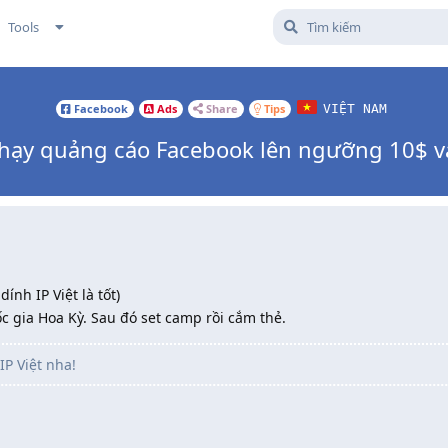
Tools
Facebook
Ads
Share
Tips
VIỆT NAM
chạy quảng cáo Facebook lên ngưỡng 10$ v
dính IP Việt là tốt)
ốc gia Hoa Kỳ. Sau đó set camp rồi cắm thẻ.
IP Việt nha!