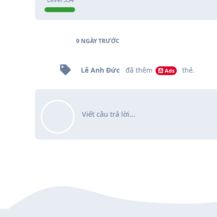
9 NGÀY
TRƯỚC
Lê Anh Đức
đã thêm
thẻ
.
Ads
Viết câu trả lời...