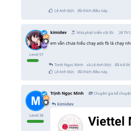
Lê Anh Đức
đã thích điều này
.
kimidev
Nhà phát triển cốt lõi
28 Th1
em vẫn chưa hiểu chạy ads fb là chạy nh
Level
57
Trịnh Ngọc Minh
và
Lê Anh Đức
đã trả lời 
Lê Anh Đức
đã thích điều này
.
Trịnh Ngọc Minh
Chuyên gia kể chuyệ
kimidev
Level
38