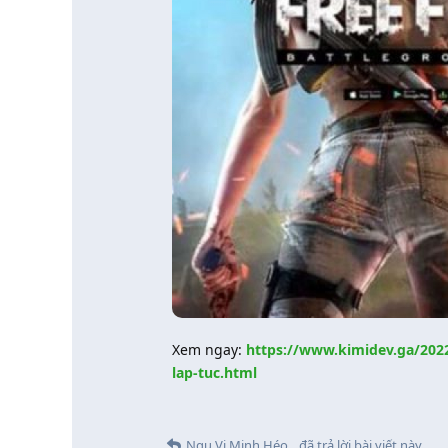
Xem ngay:
https://www.kimidev.ga/202
lap-tuc.html
Ngu Vi Minh Héo
đã trả lời bài viết này.