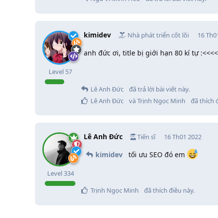
kimidev
Nhà phát triển cốt lõi
16 Th0
anh đức ơi, title bị giới hạn 80 kí tự :<<<<
Level
57
Lê Anh Đức
đã trả lời bài viết này.
Lê Anh Đức
và
Trịnh Ngọc Minh
đã thích 
Lê Anh Đức
Tiến sĩ
16 Th01 2022
kimidev
tối ưu SEO đó em
Level
334
Trịnh Ngọc Minh
đã thích điều này
.