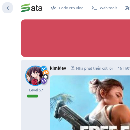
Code Pro Blog
Web tools
kimidev
Nhà phát triển cốt lõi
16 Th0
Level
57