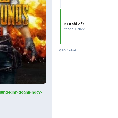
6
/
8
bài viết
tháng 1 2022
0
CHƯA XEM
Mới nhất
ngung-kinh-doanh-ngay-
Trả lời