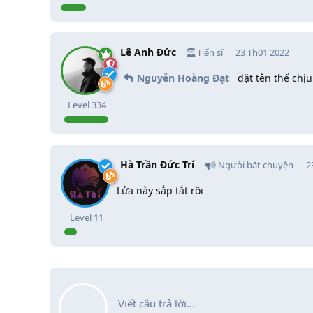
Lê Anh Đức
Tiến sĩ
23 Th01 2022
Nguyễn Hoàng Đạt
đặt tên thế chịu
Level
334
Hà Trần Đức Trí
Người bắt chuyện
2
Lửa này sắp tắt rồi
Level
11
Viết câu trả lời...