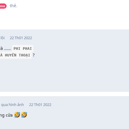
thẻ
.
ame
lõi
22 Th01 2022
 ......
PHI PHAI
?
LÀ HUYỀN THOẠI
 qua hình ảnh
22 Th01 2022
óng cửa