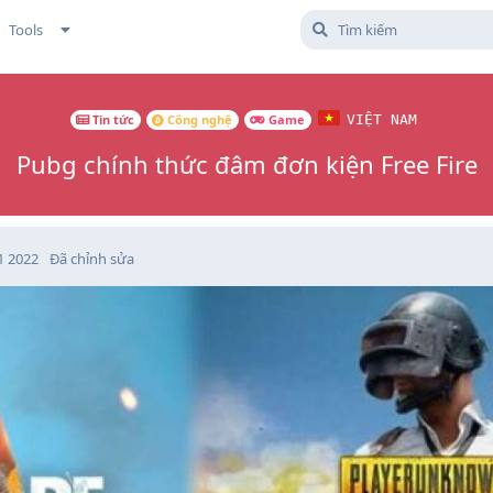
Tools
Tin tức
Công nghệ
Game
VIỆT NAM
Pubg chính thức đâm đơn kiện Free Fire
1 2022
Đã chỉnh sửa