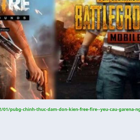
2/01/pubg-chinh-thuc-dam-don-kien-free-fire--yeu-cau-garena-