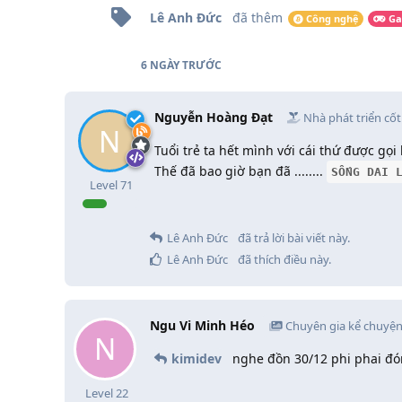
Lê Anh Đức
đã thêm
Công nghệ
G
6 NGÀY
TRƯỚC
Nguyễn Hoàng Đạt
Nhà phát triển cốt 
N
Tuổi trẻ ta hết mình với cái thứ được gọi là
Thế đã bao giờ bạn đã ........
SỐNG DAI 
Level
71
Lê Anh Đức
đã trả lời bài viết này.
Lê Anh Đức
đã thích điều này
.
Ngu Vi Minh Héo
Chuyên gia kể chuyện
N
kimidev
nghe đồn 30/12 phi phai đ
Level
22