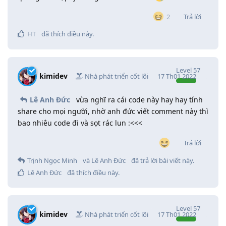
Trả lời
2
HT
đã thích điều này
.
Level
57
kimidev
Nhà phát triển cốt lõi
17 Th01 2022
Lê Anh Đức
vừa nghĩ ra cái code này hay hay tính
share cho mọi người, nhờ anh đức viết comment này thì
bao nhiêu code đi và sọt rác lun :<<<
Trả lời
Trịnh Ngọc Minh
và
Lê Anh Đức
đã trả lời bài viết này.
Lê Anh Đức
đã thích điều này
.
Level
57
kimidev
Nhà phát triển cốt lõi
17 Th01 2022