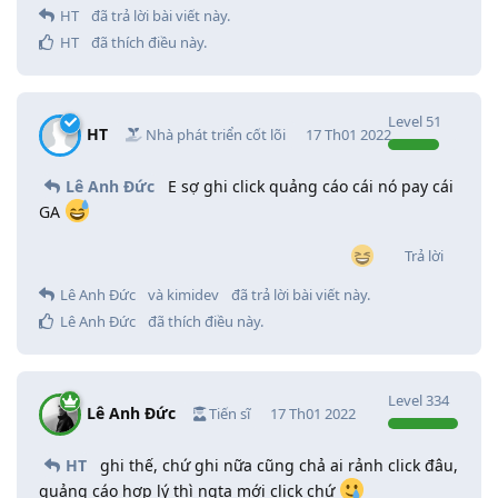
HT
đã trả lời bài viết này.
HT
đã thích điều này
.
Level
51
HT
Nhà phát triển cốt lõi
17 Th01 2022
Lê Anh Đức
E sợ ghi click quảng cáo cái nó pay cái
GA
Trả lời
Lê Anh Đức
và
kimidev
đã trả lời bài viết này.
Lê Anh Đức
đã thích điều này
.
Level
334
Lê Anh Đức
Tiến sĩ
17 Th01 2022
HT
ghi thế, chứ ghi nữa cũng chả ai rảnh click đâu,
quảng cáo hợp lý thì ngta mới click chứ