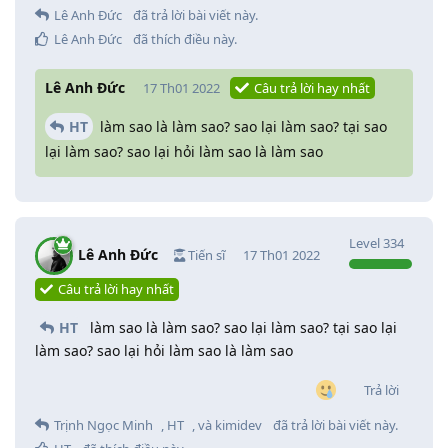
Lê Anh Đức
đã trả lời bài viết này.
Lê Anh Đức
đã thích điều này
.
Lê Anh Đức
17 Th01 2022
Câu trả lời hay nhất
HT
làm sao là làm sao? sao lại làm sao? tại sao
lại làm sao? sao lại hỏi làm sao là làm sao
Level
334
Lê Anh Đức
Tiến sĩ
17 Th01 2022
Câu trả lời hay nhất
HT
làm sao là làm sao? sao lại làm sao? tại sao lại
làm sao? sao lại hỏi làm sao là làm sao
Trả lời
Trịnh Ngọc Minh
,
HT
, và
kimidev
đã trả lời bài viết này.