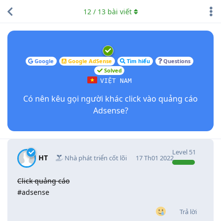
12
/
13
bài viết
Google
Google AdSense
Tìm hiểu
Questions
Solved
VIỆT NAM
Có nên kêu gọi người khác click vào quảng cáo
Adsense?
Level
51
HT
Nhà phát triển cốt lõi
17 Th01 2022
Click quảng cáo
#adsense
Trả lời