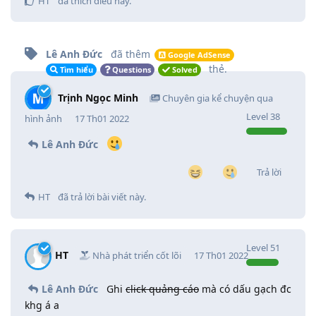
HT
đã thích điều này
.
Lê Anh Đức
đã thêm
Google AdSense
thẻ
.
Tìm hiểu
Questions
Solved
Trịnh Ngọc Minh
Chuyên gia kể chuyện qua
Level
38
hình ảnh
17 Th01 2022
Lê Anh Đức
Trả lời
HT
đã trả lời bài viết này.
Level
51
HT
Nhà phát triển cốt lõi
17 Th01 2022
Lê Anh Đức
Ghi
click quảng cáo
mà có dấu gạch đc
khg á a