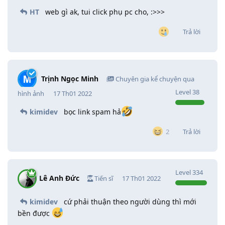
HT
web gì ak, tui click phụ pc cho, :>>>
Trả lời
Trịnh Ngọc Minh
Chuyên gia kể chuyện qua
Level
38
hình ảnh
17 Th01 2022
kimidev
bọc link spam hả
Trả lời
2
Level
334
Lê Anh Đức
Tiến sĩ
17 Th01 2022
kimidev
cứ phải thuận theo người dùng thì mới
bền được