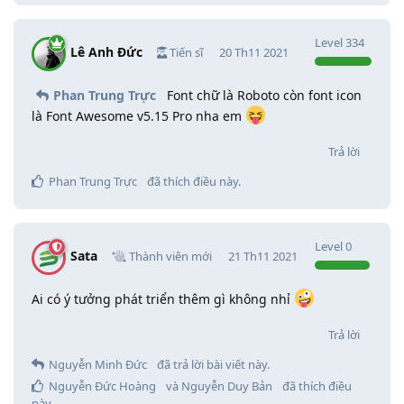
Level
334
Lê Anh Đức
Tiến sĩ
20 Th11 2021
Phan Trung Trực
Font chữ là Roboto còn font icon
là Font Awesome v5.15 Pro nha em
Trả lời
Phan Trung Trực
đã thích điều này
.
Level
0
Sata
Thành viên mới
21 Th11 2021
Ai có ý tưởng phát triển thêm gì không nhỉ
Trả lời
Nguyễn Minh Đức
đã trả lời bài viết này.
Nguyễn Đức Hoàng
và
Nguyễn Duy Bản
đã thích điều
này
.