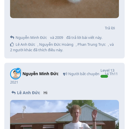
Trả lời
Nguyễn Minh Đức
và
2009
đã trả lời bài viết này.
Lê Anh Đức
,
Nguyễn Đức Hoàng
,
Phan Trung Trực
, và
2
người khác
đã thích điều này
.
Level
13
Nguyễn Minh Đức
Người bắt chuyện
14 Th11
2021
Lê Anh Đức
Hi