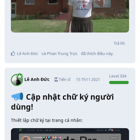
Trả lời
Lê Anh Đức
và
Phan Trung Trực
đã thích điều này
.
Level
334
Lê Anh Đức
Tiến sĩ
15 Th11 2021
Cập nhật chữ ký người
dùng!
Thiết lập chữ ký tại trang cá nhân: