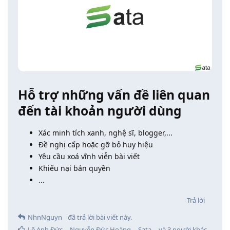
Hỗ trợ những vấn đề liên quan
đến tài khoản người dùng
Xác minh tích xanh, nghệ sĩ, blogger,...
Đề nghị cấp hoặc gỡ bỏ huy hiệu
Yêu cầu xoá vĩnh viễn bài viết
Khiếu nại bản quyền
...
Trả lời
NhnNguyn
đã trả lời bài viết này.
Lê Anh Đức
,
Nguyễn Đức Hoàng
,
Sata
, và
3
người khác