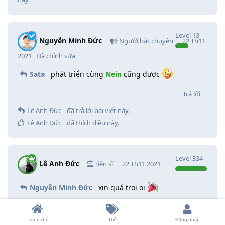
Level
13
Nguyễn Minh Đức
Người bắt chuyện
22 Th11
2021
Đã chỉnh sửa
Sata
phát triển cùng
Nein
cũng được
Trả lời
Lê Anh Đức
đã trả lời bài viết này.
Lê Anh Đức
đã thích điều này
.
Level
334
Lê Anh Đức
Tiến sĩ
22 Th11 2021
Nguyễn Minh Đức
xin quá troi oi
Trả lời
Trang chủ
Thẻ
Đăng nhập
Nguyễn Minh Đức
đã trả lời bài viết này.