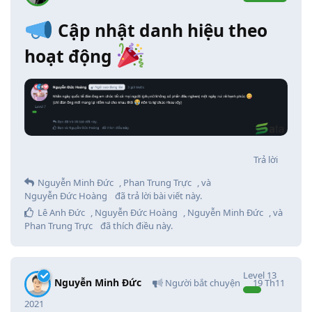
Cập nhật danh hiệu theo
hoạt động
Trả lời
Nguyễn Minh Đức
,
Phan Trung Trực
, và
Nguyễn Đức Hoàng
đã trả lời bài viết này.
Lê Anh Đức
,
Nguyễn Đức Hoàng
,
Nguyễn Minh Đức
, và
Phan Trung Trực
đã thích điều này
.
Level
13
Nguyễn Minh Đức
Người bắt chuyện
19 Th11
2021