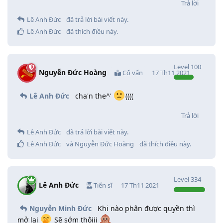
Trả lời
Lê Anh Đức
đã trả lời bài viết này.
Lê Anh Đức
đã thích điều này
.
Level
100
Nguyễn Đức Hoàng
Cố vấn
17 Th11 2021
Lê Anh Đức
cha'n the^'
((((
Trả lời
Lê Anh Đức
đã trả lời bài viết này.
Lê Anh Đức
và
Nguyễn Đức Hoàng
đã thích điều này
.
Level
334
Lê Anh Đức
Tiến sĩ
17 Th11 2021
Nguyễn Minh Đức
Khi nào phân được quyền thì
mở lại
Sẽ sớm thôiii