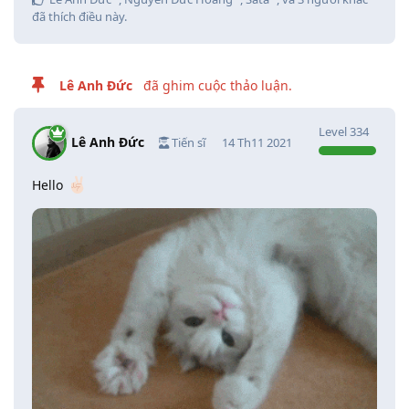
đã thích điều này
.
Lê Anh Đức
đã ghim cuộc thảo luận.
Level
334
Lê Anh Đức
Tiến sĩ
14 Th11 2021
Hello