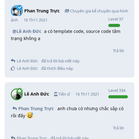
Phan Trung Trực
Chuyên gia kể chuyện qua hình
Level
37
ảnh
16 Th11 2021
@Lê Anh Đức
a có template code, source code tâm
trạng không ạ
Trả lời
Lê Anh Đức
đã trả lời bài viết này.
Lê Anh Đức
đã thích điều này
.
Level
334
Lê Anh Đức
Tiến sĩ
16 Th11 2021
Phan Trung Trực
anh chưa có nhưng chắc sắp có
rồi đấy
Trả lời
Phan Trung Trực
đã trả lời bài viết này.