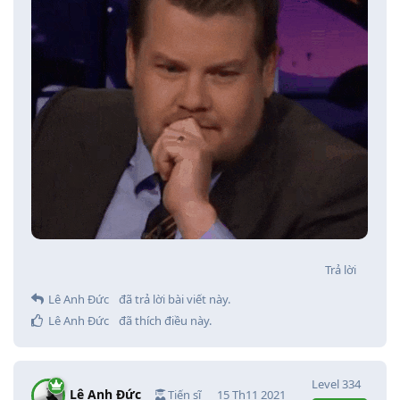
Trả lời
Lê Anh Đức
đã trả lời bài viết này.
Lê Anh Đức
đã thích điều này
.
Level
334
Lê Anh Đức
Tiến sĩ
15 Th11 2021