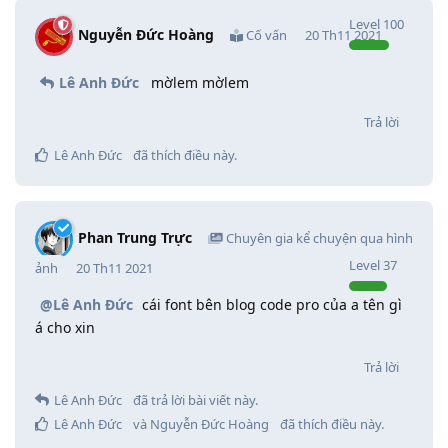
Level
100
Nguyễn Đức Hoàng
Cố vấn
20 Th11 2021
Lê Anh Đức
mờlem mờlem
Trả lời
Lê Anh Đức
đã thích điều này
.
Phan Trung Trực
Chuyên gia kể chuyện qua hình
Level
37
ảnh
20 Th11 2021
@Lê Anh Đức
cái font bên blog code pro của a tên gì
á cho xin
Trả lời
Lê Anh Đức
đã trả lời bài viết này.
Lê Anh Đức
và
Nguyễn Đức Hoàng
đã thích điều này
.