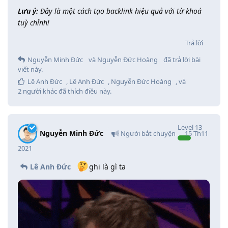
Lưu ý:
Đây là một cách tạo backlink hiệu quả với từ khoá
tuỳ chỉnh!
Trả lời
Nguyễn Minh Đức
và
Nguyễn Đức Hoàng
đã trả lời bài
viết này.
Lê Anh Đức
,
Lê Anh Đức
,
Nguyễn Đức Hoàng
, và
2
người khác
đã thích điều này
.
Level
13
Nguyễn Minh Đức
Người bắt chuyện
15 Th11
2021
Lê Anh Đức
ghi là gì ta