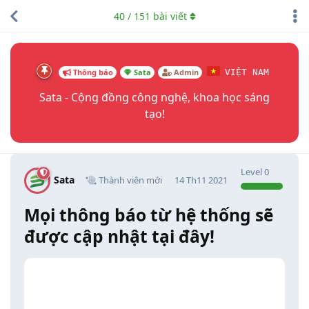
40
/
151
bài viết
Thông báo
Sata
Admin
VIỆT NAM
Sata - Cộng đồng công nghệ, khoa học sáng
tạo!
Level
0
Sata
Thành viên mới
14 Th11 2021
Mọi thông báo từ hệ thống sẽ
được cập nhật tại đây!