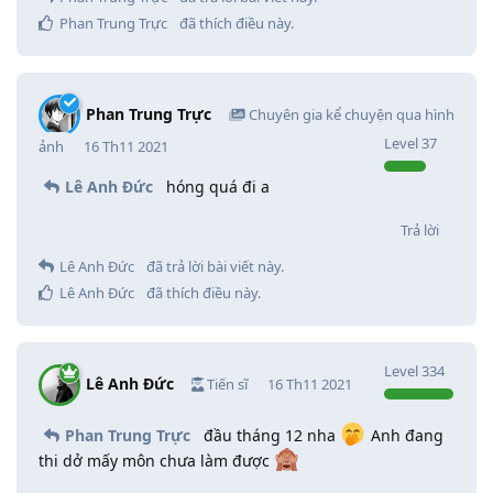
Phan Trung Trực
đã thích điều này
.
Phan Trung Trực
Chuyên gia kể chuyện qua hình
Level
37
ảnh
16 Th11 2021
Lê Anh Đức
hóng quá đi a
Trả lời
Lê Anh Đức
đã trả lời bài viết này.
Lê Anh Đức
đã thích điều này
.
Level
334
Lê Anh Đức
Tiến sĩ
16 Th11 2021
Phan Trung Trực
đầu tháng 12 nha
Anh đang
thi dở mấy môn chưa làm được