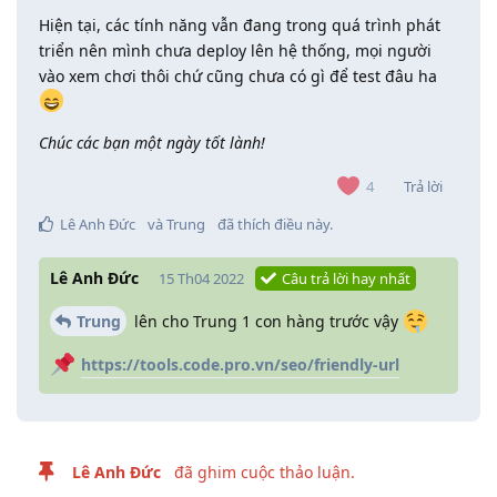
Hiện tại, các tính năng vẫn đang trong quá trình phát
triển nên mình chưa deploy lên hệ thống, mọi người
vào xem chơi thôi chứ cũng chưa có gì để test đâu ha
Chúc các bạn một ngày tốt lành!
Trả lời
4
Lê Anh Đức
và
Trung
đã thích điều này
.
Lê Anh Đức
15 Th04 2022
Câu trả lời hay nhất
Trung
lên cho Trung 1 con hàng trước vậy
https://tools.code.pro.vn/seo/friendly-url
Lê Anh Đức
đã ghim cuộc thảo luận.