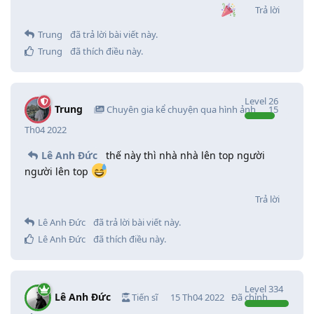
Trả lời
Trung
đã trả lời bài viết này.
Trung
đã thích điều này
.
Level
26
Trung
Chuyên gia kể chuyện qua hình ảnh
15
Th04 2022
Lê Anh Đức
thế này thì nhà nhà lên top người
người lên top
Trả lời
Lê Anh Đức
đã trả lời bài viết này.
Lê Anh Đức
đã thích điều này
.
Level
334
Lê Anh Đức
Tiến sĩ
15 Th04 2022
Đã chỉnh