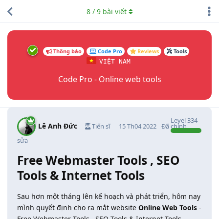
8
/
9
bài viết
Thông báo
Code Pro
Reviews
Tools
VIỆT NAM
Code Pro - Online web tools
Level
334
Lê Anh Đức
Tiến sĩ
15 Th04 2022
Đã chỉnh
sửa
Free Webmaster Tools , SEO
Tools & Internet Tools
Sau hơn một tháng lên kế hoạch và phát triển, hôm nay
mình quyết định cho ra mắt website
Online Web Tools
-
Free Webmaster Tools , SEO Tools & Internet Tools