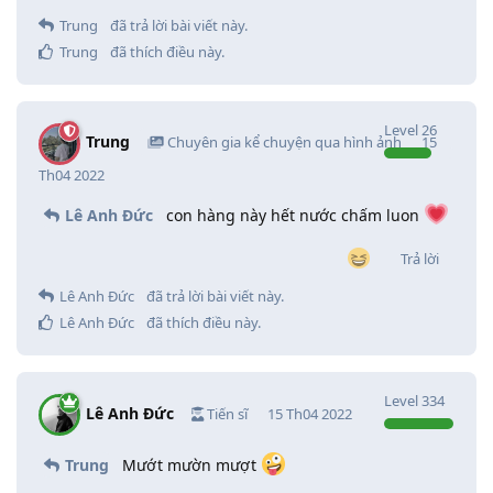
Trung
đã trả lời bài viết này.
Trung
đã thích điều này
.
Level
26
Trung
Chuyên gia kể chuyện qua hình ảnh
15
Th04 2022
Lê Anh Đức
con hàng này hết nước chấm luon
Trả lời
Lê Anh Đức
đã trả lời bài viết này.
Lê Anh Đức
đã thích điều này
.
Level
334
Lê Anh Đức
Tiến sĩ
15 Th04 2022
Trung
Mướt mườn mượt