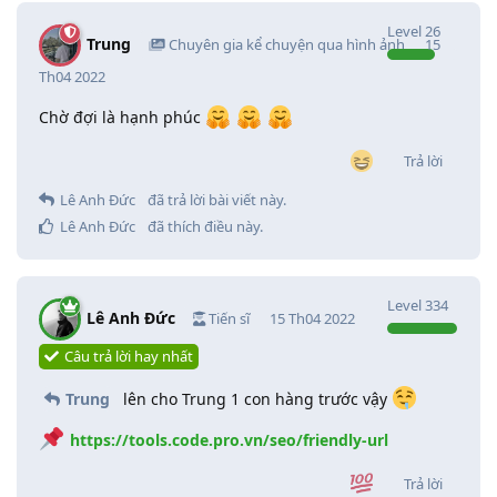
Level
26
Trung
Chuyên gia kể chuyện qua hình ảnh
15
Th04 2022
Chờ đợi là hạnh phúc
Trả lời
Lê Anh Đức
đã trả lời bài viết này.
Lê Anh Đức
đã thích điều này
.
Level
334
Lê Anh Đức
Tiến sĩ
15 Th04 2022
Câu trả lời hay nhất
Trung
lên cho Trung 1 con hàng trước vậy
https://tools.code.pro.vn/seo/friendly-url
Trả lời