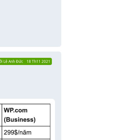
Trả lời
ởi
Lê Anh Đức
18 Th11 2021