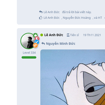
Lê Anh Đức
đã trả lời bài viết này.
Lê Anh Đức
,
Nguyễn Đức Hoàng
, và
HT
Lê Anh Đức
Tiến sĩ
19 Th11 2021
Nguyễn Minh Đức
Level
334