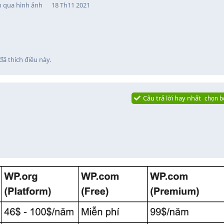
n qua hình ảnh
18 Th11 2021
đã thích điều này
.
Câu trả lời hay nhất
chọn b