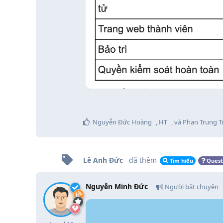
Nguyễn Đức Hoàng
,
HT
, và
Phan Trung T
Lê Anh Đức
đã thêm
Tìm hiểu
Quest
Nguyễn Minh Đức
Người bắt chuyện