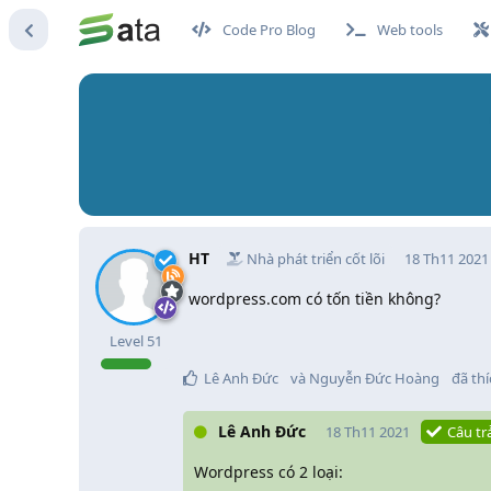
Code Pro Blog
Web tools
HT
Nhà phát triển cốt lõi
18 Th11 2021
wordpress.com có tốn tiền không?
Level
51
Lê Anh Đức
và
Nguyễn Đức Hoàng
đã thí
Lê Anh Đức
18 Th11 2021
Câu tr
Wordpress có 2 loại: