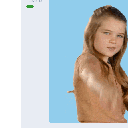
Level
13