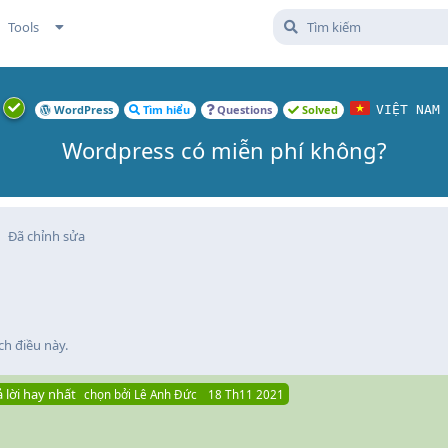
Tools
WordPress
Tìm hiểu
Questions
Solved
VIỆT NAM
Wordpress có miễn phí không?
Đã chỉnh sửa
ch điều này
.
ả lời hay nhất
chọn bởi
Lê Anh Đức
18 Th11 2021