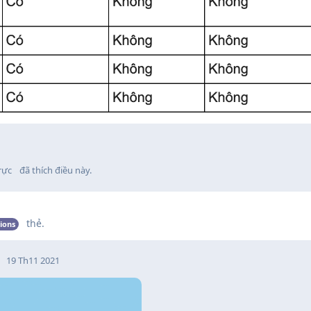
rực
đã thích điều này
.
thẻ
.
ions
19 Th11 2021