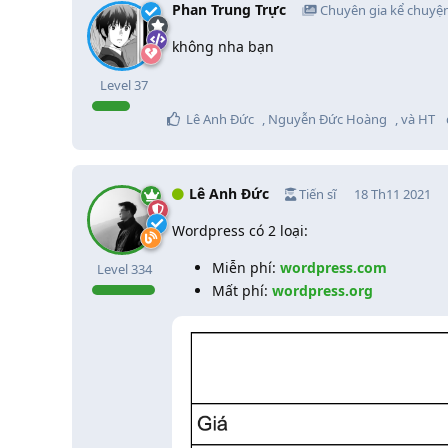
Phan Trung Trực
Chuyên gia kể chuyệ
không nha bạn
Level
37
Lê Anh Đức
,
Nguyễn Đức Hoàng
, và
HT
Lê Anh Đức
Tiến sĩ
18 Th11 2021
Wordpress có 2 loại:
Miễn phí:
wordpress.com
Level
334
Mất phí:
wordpress.org