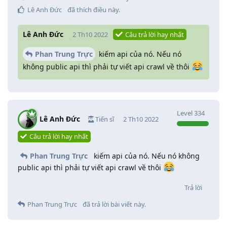
Lê Anh Đức
đã thích điều này
.
Lê Anh Đức
2 Th10 2022
Câu trả lời hay nhất
Phan Trung Trực
kiếm api của nó. Nếu nó
không public api thì phải tự viết api crawl về thôi
Level
334
Lê Anh Đức
Tiến sĩ
2 Th10 2022
Câu trả lời hay nhất
Phan Trung Trực
kiếm api của nó. Nếu nó không
public api thì phải tự viết api crawl về thôi
Trả lời
Phan Trung Trực
đã trả lời bài viết này.