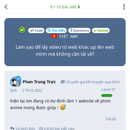
9
/
10
bài viết
Code
Tìm hiểu
Questions
Solved
VIỆT NAM
Làm sao để lấy video từ web khác up lên web
mình mà không cần tải về?
Phan Trung Trực
Chuyên gia kể chuyện qua hình
Level
37
ảnh
2 Th10 2022
hiện tại em đang có dự định làm 1 website về phim
anime mong được giúp !
Trả lời
Lê Anh Đức
đã trả lời bài viết này.