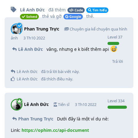
Lê Anh Đức
đã thêm
Code
Tìm hiểu
thẻ
và gỡ
thẻ
.
Solved
Google
Phan Trung Trực
Chuyên gia kể chuyện qua hình
Level
37
ảnh
3 Th10 2022
Lê Anh Đức
vâng, nhưng e k biết thêm api
Trả lời
Lê Anh Đức
đã trả lời bài viết này.
Lê Anh Đức
đã thích điều này
.
Level
334
Lê Anh Đức
Tiến sĩ
3 Th10 2022
Phan Trung Trực
Dưới đây là một ví dụ nè:
Link:
https://ophim.cc/api-document