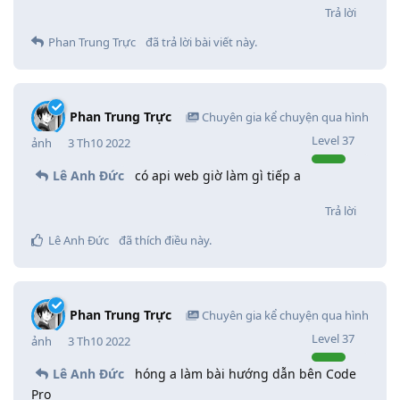
Trả lời
Phan Trung Trực
đã trả lời bài viết này.
Phan Trung Trực
Chuyên gia kể chuyện qua hình
Level
37
ảnh
3 Th10 2022
Lê Anh Đức
có api web giờ làm gì tiếp a
Trả lời
Lê Anh Đức
đã thích điều này
.
Phan Trung Trực
Chuyên gia kể chuyện qua hình
Level
37
ảnh
3 Th10 2022
Lê Anh Đức
hóng a làm bài hướng dẫn bên Code
Pro