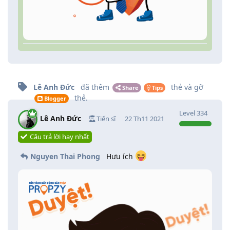
Lê Anh Đức
đã thêm
thẻ
và gỡ
Share
Tips
thẻ
.
Blogger
Level
334
Lê Anh Đức
Tiến sĩ
22 Th11 2021
Câu trả lời hay nhất
Nguyen Thai Phong
Hưu ích