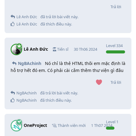
Trả lời
Lê Anh Đức
đã trả lời bài viết này.
Lê Anh Đức
đã thích điều này
.
Level
334
Lê Anh Đức
Tiến sĩ
30 Th06 2024
NgBAchinh
Nó chỉ là thẻ HTML thôi em mặc định là
hỗ trợ hết đó em. Có phải cài cắm thêm thư viện gì đâu
Trả lời
NgBAchinh
đã trả lời bài viết này.
NgBAchinh
đã thích điều này
.
Level
1
OneProject
Thành viên mới
1 Th07 2024