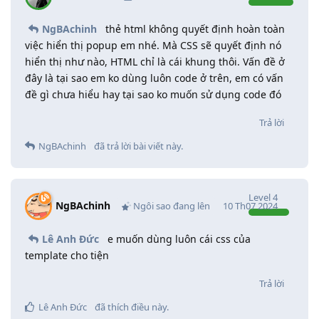
NgBAchinh
thẻ html không quyết định hoàn toàn
việc hiển thị popup em nhé. Mà CSS sẽ quyết định nó
hiển thị như nào, HTML chỉ là cái khung thôi. Vấn đề ở
đây là tại sao em ko dùng luôn code ở trên, em có vấn
đề gì chưa hiểu hay tại sao ko muốn sử dụng code đó
Trả lời
NgBAchinh
đã trả lời bài viết này.
Level
4
NgBAchinh
Ngôi sao đang lên
10 Th07 2024
Lê Anh Đức
e muốn dùng luôn cái css của
template cho tiện
Trả lời
Lê Anh Đức
đã thích điều này
.