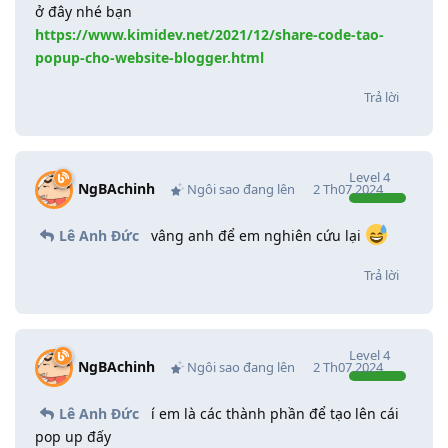
ở đây nhé bạn
https://www.kimidev.net/2021/12/share-code-tao-
popup-cho-website-blogger.html
Trả lời
Level
4
NgBAchinh
Ngôi sao đang lên
2 Th07 2024
Lê Anh Đức
vâng anh để em nghiên cứu lại
Trả lời
Level
4
NgBAchinh
Ngôi sao đang lên
2 Th07 2024
Lê Anh Đức
í em là các thành phần để tạo lên cái
pop up đấy