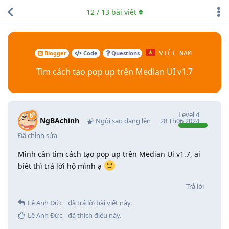
12
/
13
bài viết
Blogger
Code
Questions
VIỆT NAM
Tìm cách tạo pop up trên Median UI v1.7
Level
4
NgBAchinh
Ngôi sao đang lên
28 Th06 2024
Đã chỉnh sửa
Mình cần tìm cách tạo pop up trên Median Ui v1.7, ai
biết thì trả lời hộ mình ạ
Trả lời
Lê Anh Đức
đã trả lời bài viết này.
Lê Anh Đức
đã thích điều này
.