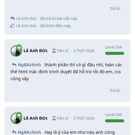
Trả lời
Lê Anh Đức
đã trả lời bài viết này.
Lê Anh Đức
đã thích điều này
.
Level
334
Lê Anh Đức
Tiến sĩ
3 Th07 2024
NgBAchinh
thành phần thì có gì đâu nhỉ, toàn các
thẻ html mặc định trình duyệt đã hỗ trợ rồi đó em, css
cũng vậy
Trả lời
Level
334
Lê Anh Đức
Tiến sĩ
3 Th07 2024
NgBAchinh
Hay là ý của em như nào anh cũng