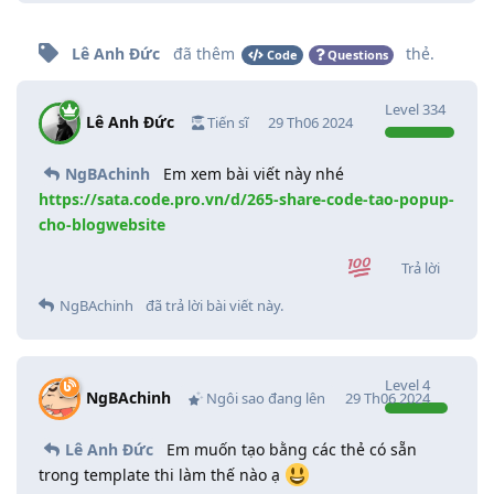
Lê Anh Đức
đã thêm
thẻ
.
Code
Questions
Level
334
Lê Anh Đức
Tiến sĩ
29 Th06 2024
NgBAchinh
Em xem bài viết này nhé
https://sata.code.pro.vn/d/265-share-code-tao-popup-
cho-blogwebsite
Trả lời
NgBAchinh
đã trả lời bài viết này.
Level
4
NgBAchinh
Ngôi sao đang lên
29 Th06 2024
Lê Anh Đức
Em muốn tạo bằng các thẻ có sẵn
trong template thi làm thế nào ạ