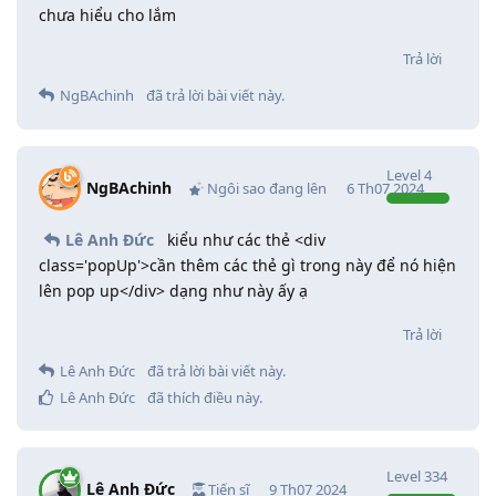
chưa hiểu cho lắm
Trả lời
NgBAchinh
đã trả lời bài viết này.
Level
4
NgBAchinh
Ngôi sao đang lên
6 Th07 2024
Lê Anh Đức
kiểu như các thẻ <div
class='popUp'>cần thêm các thẻ gì trong này để nó hiện
lên pop up</div> dạng như này ấy ạ
Trả lời
Lê Anh Đức
đã trả lời bài viết này.
Lê Anh Đức
đã thích điều này
.
Level
334
Lê Anh Đức
Tiến sĩ
9 Th07 2024