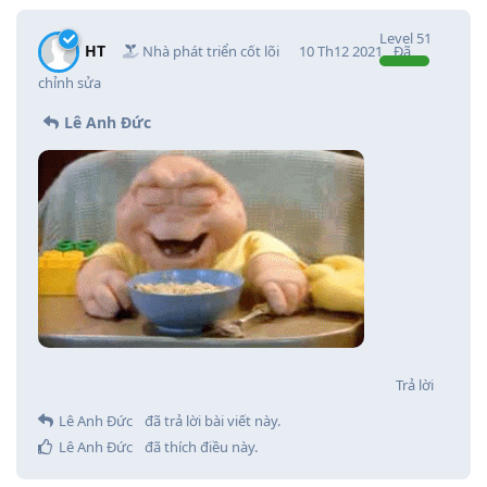
Level
51
HT
Nhà phát triển cốt lõi
10 Th12 2021
Đã
chỉnh sửa
Lê Anh Đức
Trả lời
Lê Anh Đức
đã trả lời bài viết này.
Lê Anh Đức
đã thích điều này
.