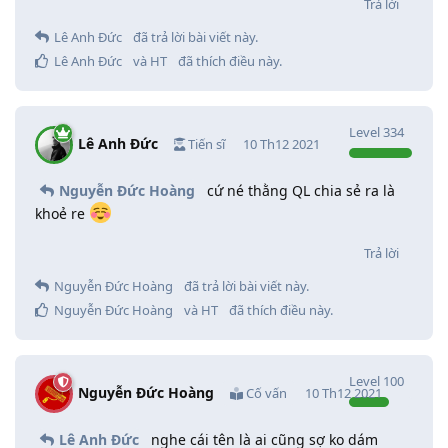
Trả lời
Lê Anh Đức
đã trả lời bài viết này.
Lê Anh Đức
và
HT
đã thích điều này
.
Level
334
Lê Anh Đức
Tiến sĩ
10 Th12 2021
Nguyễn Đức Hoàng
cứ né thằng QL chia sẻ ra là
khoẻ re
Trả lời
Nguyễn Đức Hoàng
đã trả lời bài viết này.
Nguyễn Đức Hoàng
và
HT
đã thích điều này
.
Level
100
Nguyễn Đức Hoàng
Cố vấn
10 Th12 2021
Lê Anh Đức
nghe cái tên là ai cũng sợ ko dám