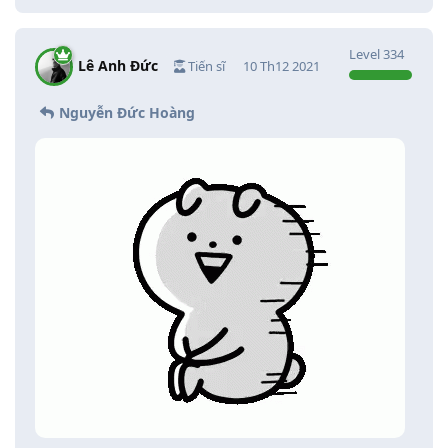
Level
334
Lê Anh Đức
Tiến sĩ
10 Th12 2021
Nguyễn Đức Hoàng