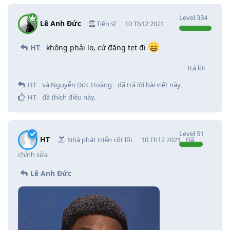
Level
334
Lê Anh Đức
Tiến sĩ
10 Th12 2021
HT
không phải lo, cứ đăng tẹt đi
Trả lời
HT
và
Nguyễn Đức Hoàng
đã trả lời bài viết này.
HT
đã thích điều này
.
Level
51
HT
Nhà phát triển cốt lõi
10 Th12 2021
Đã
chỉnh sửa
Lê Anh Đức