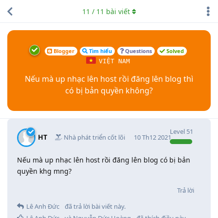
11
/
11
bài viết
Blogger
Tìm hiểu
Questions
Solved
VIỆT NAM
Nếu mà up nhạc lên host rồi đăng lên blog thì
có bị bản quyền không?
Level
51
HT
Nhà phát triển cốt lõi
10 Th12 2021
Nếu mà up nhạc lên host rồi đăng lên blog có bị bản
quyền khg mng?
Trả lời
Lê Anh Đức
đã trả lời bài viết này.
Lê Anh Đức
và
Nguyễn Đức Hoàng
đã thích điều này
.