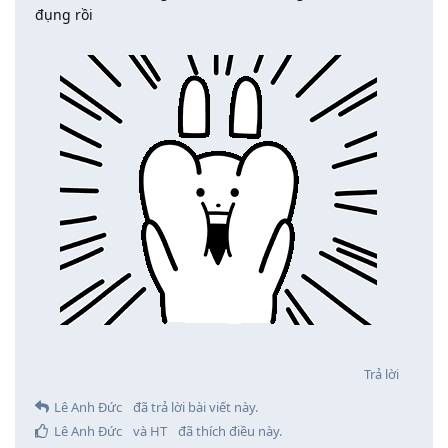
đụng rồi
Trả lời
Lê Anh Đức
đã trả lời bài viết này.
Lê Anh Đức
và
HT
đã thích điều này
.