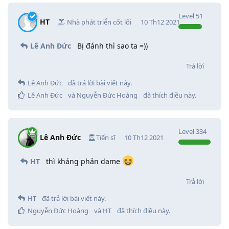
Level
51
HT
Nhà phát triển cốt lõi
10 Th12 2021
Lê Anh Đức
Bị đánh thì sao ta =))
Trả lời
Lê Anh Đức
đã trả lời bài viết này.
Lê Anh Đức
và
Nguyễn Đức Hoàng
đã thích điều này
.
Level
334
Lê Anh Đức
Tiến sĩ
10 Th12 2021
HT
thì kháng phản dame
Trả lời
HT
đã trả lời bài viết này.
Nguyễn Đức Hoàng
và
HT
đã thích điều này
.