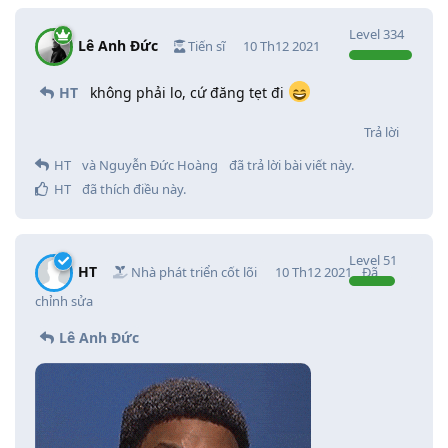
Level
334
Lê Anh Đức
Tiến sĩ
10 Th12 2021
HT
không phải lo, cứ đăng tẹt đi
Trả lời
HT
và
Nguyễn Đức Hoàng
đã trả lời bài viết này.
HT
đã thích điều này
.
Level
51
HT
Nhà phát triển cốt lõi
10 Th12 2021
Đã
chỉnh sửa
Lê Anh Đức