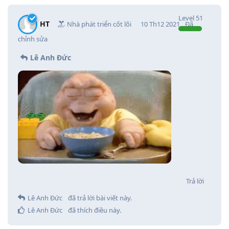
Level
51
HT
Nhà phát triển cốt lõi
10 Th12 2021
Đã
chỉnh sửa
Lê Anh Đức
Trả lời
Lê Anh Đức
đã trả lời bài viết này.
Lê Anh Đức
đã thích điều này
.