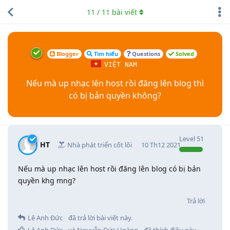
11
/
11
bài viết
Blogger
Tìm hiểu
Questions
Solved
VIỆT NAM
Nếu mà up nhạc lên host rồi đăng lên blog thì
có bị bản quyền không?
Level
51
HT
Nhà phát triển cốt lõi
10 Th12 2021
Nếu mà up nhạc lên host rồi đăng lên blog có bị bản
quyền khg mng?
Trả lời
Lê Anh Đức
đã trả lời bài viết này.
Lê Anh Đức
và
Nguyễn Đức Hoàng
đã thích điều này
.