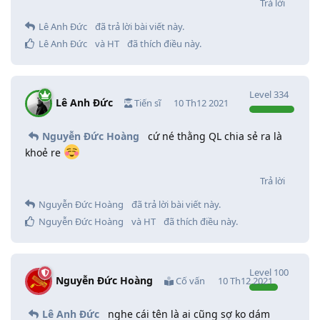
Trả lời
Lê Anh Đức
đã trả lời bài viết này.
Lê Anh Đức
và
HT
đã thích điều này
.
Level
334
Lê Anh Đức
Tiến sĩ
10 Th12 2021
Nguyễn Đức Hoàng
cứ né thằng QL chia sẻ ra là
khoẻ re
Trả lời
Nguyễn Đức Hoàng
đã trả lời bài viết này.
Nguyễn Đức Hoàng
và
HT
đã thích điều này
.
Level
100
Nguyễn Đức Hoàng
Cố vấn
10 Th12 2021
Lê Anh Đức
nghe cái tên là ai cũng sợ ko dám