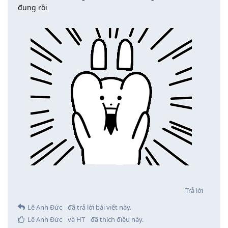
đụng rồi
Trả lời
Lê Anh Đức
đã trả lời bài viết này.
Lê Anh Đức
và
HT
đã thích điều này
.