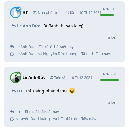
Level
51
HT
Nhà phát triển cốt lõi
10 Th12 2021
Lê Anh Đức
Bị đánh thì sao ta =))
Trả lời
Lê Anh Đức
đã trả lời bài viết này.
Lê Anh Đức
và
Nguyễn Đức Hoàng
đã thích điều này
.
Level
334
Lê Anh Đức
Tiến sĩ
10 Th12 2021
HT
thì kháng phản dame
Trả lời
HT
đã trả lời bài viết này.
Nguyễn Đức Hoàng
và
HT
đã thích điều này
.