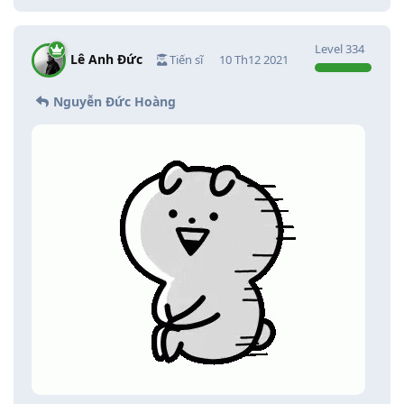
Level
334
Lê Anh Đức
Tiến sĩ
10 Th12 2021
Nguyễn Đức Hoàng