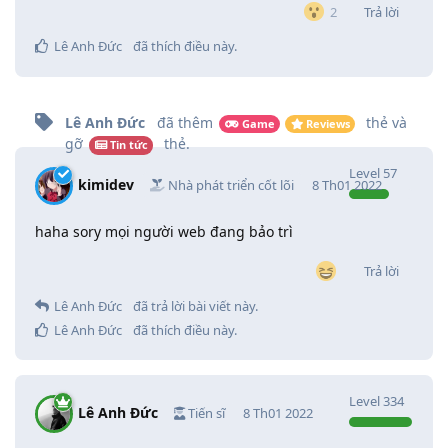
Trả lời
2
Lê Anh Đức
đã thích điều này
.
Lê Anh Đức
đã thêm
thẻ
và
Game
Reviews
gỡ
thẻ
.
Tin tức
Level
57
kimidev
Nhà phát triển cốt lõi
8 Th01 2022
haha sory mọi người web đang bảo trì
Trả lời
Lê Anh Đức
đã trả lời bài viết này.
Lê Anh Đức
đã thích điều này
.
Level
334
Lê Anh Đức
Tiến sĩ
8 Th01 2022