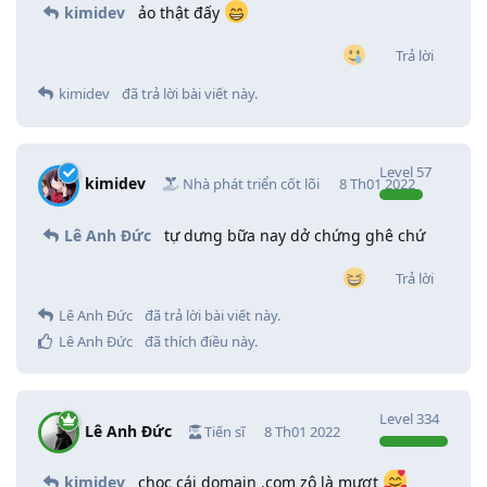
kimidev
ảo thật đấy
Trả lời
kimidev
đã trả lời bài viết này.
Level
57
kimidev
Nhà phát triển cốt lõi
8 Th01 2022
Lê Anh Đức
tự dưng bữa nay dở chứng ghê chứ
Trả lời
Lê Anh Đức
đã trả lời bài viết này.
Lê Anh Đức
đã thích điều này
.
Level
334
Lê Anh Đức
Tiến sĩ
8 Th01 2022
kimidev
chọc cái domain .com zô là mượt