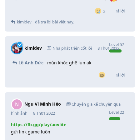
Trả lời
2
kimidev
đã trả lời bài viết này.
Level
57
kimidev
Nhà phát triển cốt lõi
8 Th01 2022
Lê Anh Đức
mún khóc ghê lun ak
Trả lời
Ngu Vi Minh Héo
N
Chuyên gia kể chuyện qua
Level
22
hình ảnh
8 Th01 2022
https://fb.gg/play/aovlite
gửi link game luôn