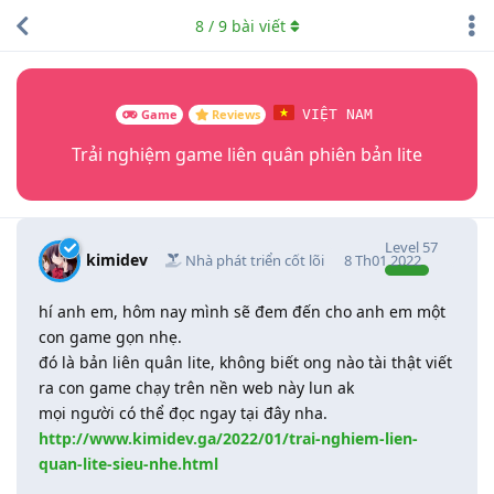
8
/
9
bài viết
Game
Reviews
VIỆT NAM
Trải nghiệm game liên quân phiên bản lite
Level
57
kimidev
Nhà phát triển cốt lõi
8 Th01 2022
hí anh em, hôm nay mình sẽ đem đến cho anh em một
con game gọn nhẹ.
đó là bản liên quân lite, không biết ong nào tài thật viết
ra con game chạy trên nền web này lun ak
mọi người có thể đọc ngay tại đây nha.
http://www.kimidev.ga/2022/01/trai-nghiem-lien-
quan-lite-sieu-nhe.html