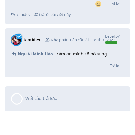
Trả lời
kimidev
đã trả lời bài viết này.
Level
57
kimidev
Nhà phát triển cốt lõi
8 Th01 2022
Ngu Vi Minh Héo
cảm ơn mình sẽ bổ sung
Trả lời
Viết câu trả lời...