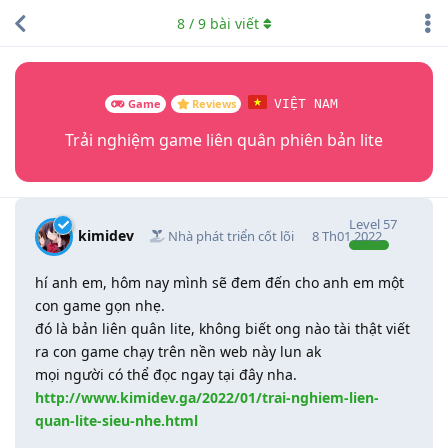
8
/
9
bài viết
Game
Reviews
VIỆT NAM
Trải nghiệm game liên quân phiên bản lite
Level
57
kimidev
Nhà phát triển cốt lõi
8 Th01 2022
hí anh em, hôm nay mình sẽ đem đến cho anh em một
con game gọn nhẹ.
đó là bản liên quân lite, không biết ong nào tài thật viết
ra con game chạy trên nền web này lun ak
mọi người có thể đọc ngay tại đây nha.
http://www.kimidev.ga/2022/01/trai-nghiem-lien-
quan-lite-sieu-nhe.html