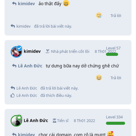
kimidev
ảo thật đấy
Trả lời
kimidev
đã trả lời bài viết này.
Level
57
kimidev
Nhà phát triển cốt lõi
8 Th01 2022
Lê Anh Đức
tự dưng bữa nay dở chứng ghê chứ
Trả lời
Lê Anh Đức
đã trả lời bài viết này.
Lê Anh Đức
đã thích điều này
.
Level
334
Lê Anh Đức
Tiến sĩ
8 Th01 2022
kimidev
chọc cái domain .com zô là mượt