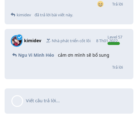
Trả lời
kimidev
đã trả lời bài viết này.
Level
57
kimidev
Nhà phát triển cốt lõi
8 Th01 2022
Ngu Vi Minh Héo
cảm ơn mình sẽ bổ sung
Trả lời
Viết câu trả lời...