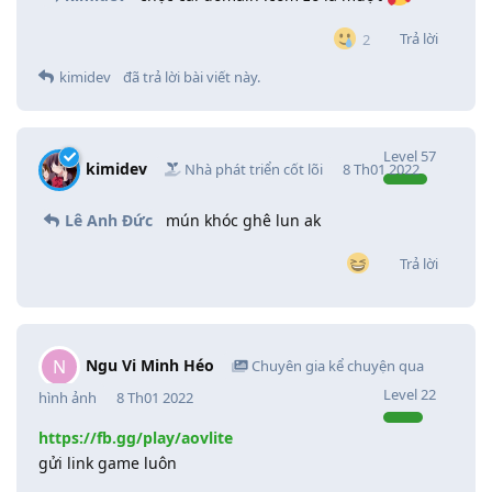
Trả lời
2
kimidev
đã trả lời bài viết này.
Level
57
kimidev
Nhà phát triển cốt lõi
8 Th01 2022
Lê Anh Đức
mún khóc ghê lun ak
Trả lời
Ngu Vi Minh Héo
N
Chuyên gia kể chuyện qua
Level
22
hình ảnh
8 Th01 2022
https://fb.gg/play/aovlite
gửi link game luôn