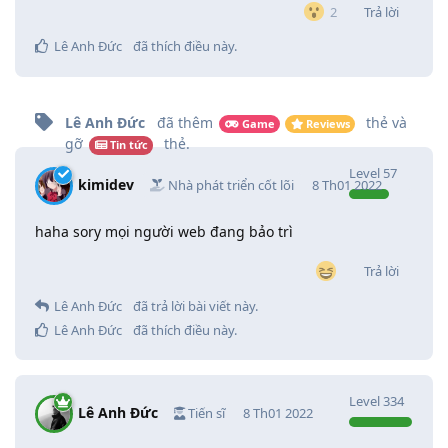
Trả lời
2
Lê Anh Đức
đã thích điều này
.
Lê Anh Đức
đã thêm
thẻ
và
Game
Reviews
gỡ
thẻ
.
Tin tức
Level
57
kimidev
Nhà phát triển cốt lõi
8 Th01 2022
haha sory mọi người web đang bảo trì
Trả lời
Lê Anh Đức
đã trả lời bài viết này.
Lê Anh Đức
đã thích điều này
.
Level
334
Lê Anh Đức
Tiến sĩ
8 Th01 2022