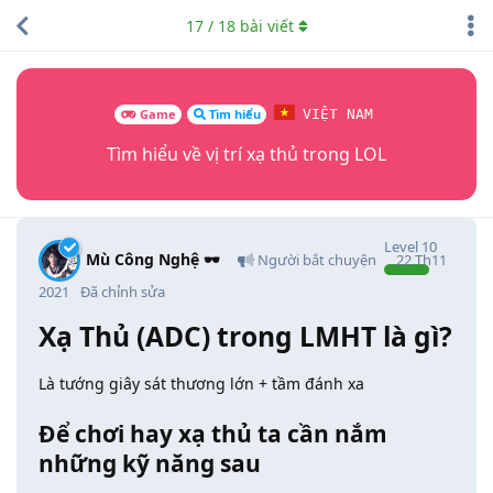
17
/
18
bài viết
Game
Tìm hiểu
VIỆT NAM
Tìm hiểu về vị trí xạ thủ trong LOL
Level
10
Mù Công Nghệ 🕶️
Người bắt chuyện
22 Th11
2021
Đã chỉnh sửa
Xạ Thủ (ADC) trong LMHT là gì?
Là tướng giây sát thương lớn + tầm đánh xa
Để chơi hay xạ thủ ta cần nắm
những kỹ năng sau