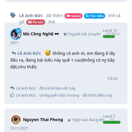
Lê Anh Đức
đã thêm
thẻ
và
Game
Tìm hiểu
gỡ
thẻ
.
Tin tức
Level
10
Mù Công Nghệ 🕶️
Người bắt chuyện
22 Th11
2021
Lê Anh Đức
không có anh ơi, em đang ế lấy
đâu ra, đang bài kiểu này quê 1 cục(không có ny bầy
đặt,như thật)
Trả lời
Lê Anh Đức
đã trả lời bài viết này.
Lê Anh Đức
và
Nguyễn Đức Hoàng
đã thích điều này
.
Level
7
Nguyen Thai Phong
Ngôi sao đang lên
22
Th11 2021