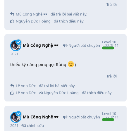
Trả lời
Mù Công Nghệ 🕶️
đã trả lời bài viết này.
Nguyễn Đức Hoàng
đã thích điều này
.
Level
10
Mù Công Nghệ 🕶️
Người bắt chuyện
22 Th11
2021
thiếu kỹ năng ping gọi Rừng
)
Trả lời
Lê Anh Đức
đã trả lời bài viết này.
Lê Anh Đức
và
Nguyễn Đức Hoàng
đã thích điều này
.
Level
10
Mù Công Nghệ 🕶️
Người bắt chuyện
22 Th11
2021
Đã chỉnh sửa