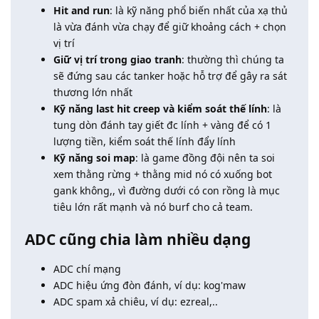
Hit and run
: là kỹ năng phổ biến nhất của xạ thủ
là vừa đánh vừa chạy để giữ khoảng cách + chọn
vị trí
Giữ vị trí trong giao tranh
: thường thì chúng ta
sẽ đứng sau các tanker hoặc hỗ trợ để gây ra sát
thương lớn nhất
Kỹ năng last hit creep và kiểm soát thế lính
: là
tung dòn đánh tay giết đc lính + vàng để có 1
lượng tiền, kiểm soát thế lính đẩy lính
Kỹ năng soi map
: là game đồng đội nên ta soi
xem thằng rừng + thằng mid nó có xuống bot
gank không,, vì đường dưới có con rồng là mục
tiêu lớn rất mạnh và nó burf cho cả team.
ADC cũng chia làm nhiều dạng
ADC chí mạng
ADC hiệu ứng đòn đánh, ví dụ: kog'maw
ADC spam xả chiêu, ví dụ: ezreal,..