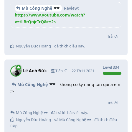
Mù Công Nghệ
Review:
https://www.youtube.com/watch?
v=tLBrQnjrTrQ&t=2s
Trả lời
Nguyễn Đức Hoàng
đã thích điều này
.
Level
334
Lê Anh Đức
Tiến sĩ
22 Th11 2021
Mù Công Nghệ
khong co ky nang tan gai a em
:>
Trả lời
Mù Công Nghệ 🕶️
đã trả lời bài viết này.
Nguyễn Đức Hoàng
và
Mù Công Nghệ 🕶️
đã thích điều
này
.