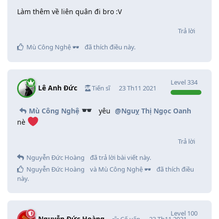
Làm thêm về liên quân đi bro :V
Trả lời
Mù Công Nghệ 🕶️
đã thích điều này
.
Level
334
Lê Anh Đức
Tiến sĩ
23 Th11 2021
Mù Công Nghệ
yêu
@Nguỵ Thị Ngọc Oanh
nè
Trả lời
Nguyễn Đức Hoàng
đã trả lời bài viết này.
Nguyễn Đức Hoàng
và
Mù Công Nghệ 🕶️
đã thích điều
này
.
Level
100
Nguyễn Đức Hoàng
Cố vấn
23 Th11 2021