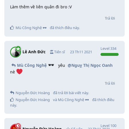
Làm thêm về liên quân đi bro :V
Trả lời
Mù Công Nghệ 🕶️
đã thích điều này
.
Level
334
Lê Anh Đức
Tiến sĩ
23 Th11 2021
Mù Công Nghệ
yêu
@Nguỵ Thị Ngọc Oanh
nè
Trả lời
Nguyễn Đức Hoàng
đã trả lời bài viết này.
Nguyễn Đức Hoàng
và
Mù Công Nghệ 🕶️
đã thích điều
này
.
Level
100
Nguyễn Đức Hoàng
Cố vấn
23 Th11 2021