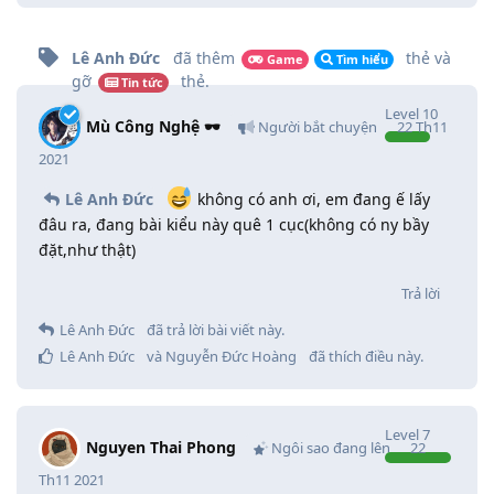
Lê Anh Đức
đã thêm
thẻ
và
Game
Tìm hiểu
gỡ
thẻ
.
Tin tức
Level
10
Mù Công Nghệ 🕶️
Người bắt chuyện
22 Th11
2021
Lê Anh Đức
không có anh ơi, em đang ế lấy
đâu ra, đang bài kiểu này quê 1 cục(không có ny bầy
đặt,như thật)
Trả lời
Lê Anh Đức
đã trả lời bài viết này.
Lê Anh Đức
và
Nguyễn Đức Hoàng
đã thích điều này
.
Level
7
Nguyen Thai Phong
Ngôi sao đang lên
22
Th11 2021