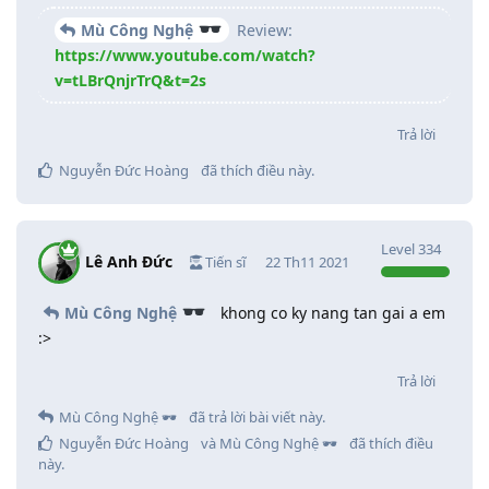
Mù Công Nghệ
Review:
https://www.youtube.com/watch?
v=tLBrQnjrTrQ&t=2s
Trả lời
Nguyễn Đức Hoàng
đã thích điều này
.
Level
334
Lê Anh Đức
Tiến sĩ
22 Th11 2021
Mù Công Nghệ
khong co ky nang tan gai a em
:>
Trả lời
Mù Công Nghệ 🕶️
đã trả lời bài viết này.
Nguyễn Đức Hoàng
và
Mù Công Nghệ 🕶️
đã thích điều
này
.