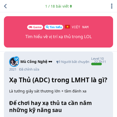
1
/
18
bài viết
Game
Tìm hiểu
VIỆT NAM
Tìm hiểu về vị trí xạ thủ trong LOL
Level
10
Mù Công Nghệ 🕶️
Người bắt chuyện
22 Th11
2021
Đã chỉnh sửa
Xạ Thủ (ADC) trong LMHT là gì?
Là tướng giây sát thương lớn + tầm đánh xa
Để chơi hay xạ thủ ta cần nắm
những kỹ năng sau