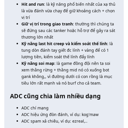
Hit and run
: là kỹ năng phổ biến nhất của xạ thủ
là vừa đánh vừa chạy để giữ khoảng cách + chọn
vị trí
Giữ vị trí trong giao tranh
: thường thì chúng ta
sẽ đứng sau các tanker hoặc hỗ trợ để gây ra sát
thương lớn nhất
Kỹ năng last hit creep và kiểm soát thế lính
: là
tung dòn đánh tay giết đc lính + vàng để có 1
lượng tiền, kiểm soát thế lính đẩy lính
Kỹ năng soi map
: là game đồng đội nên ta soi
xem thằng rừng + thằng mid nó có xuống bot
gank không,, vì đường dưới có con rồng là mục
tiêu lớn rất mạnh và nó burf cho cả team.
ADC cũng chia làm nhiều dạng
ADC chí mạng
ADC hiệu ứng đòn đánh, ví dụ: kog'maw
ADC spam xả chiêu, ví dụ: ezreal,..