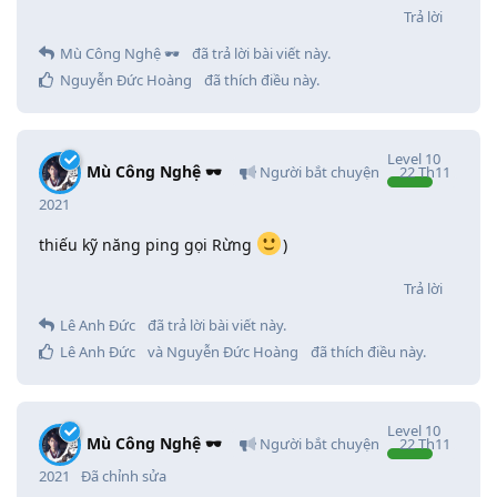
Trả lời
Mù Công Nghệ 🕶️
đã trả lời bài viết này.
Nguyễn Đức Hoàng
đã thích điều này
.
Level
10
Mù Công Nghệ 🕶️
Người bắt chuyện
22 Th11
2021
thiếu kỹ năng ping gọi Rừng
)
Trả lời
Lê Anh Đức
đã trả lời bài viết này.
Lê Anh Đức
và
Nguyễn Đức Hoàng
đã thích điều này
.
Level
10
Mù Công Nghệ 🕶️
Người bắt chuyện
22 Th11
2021
Đã chỉnh sửa